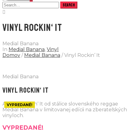
VINYL ROCKIN‘ IT
Medial Banana
In
Medial Banana
,
Vinyl
Domov
/
Medial Banana
/ Vinyl Rockin‘ It
Medial Banana
VINYL ROCKIN‘ IT
Album Rockin‘ It od stálice slovenského reggae
VYPREDANÉ!
Medial Banana v limitovanej edícii na zberateľských
vinyloch.
VYPREDANÉ!