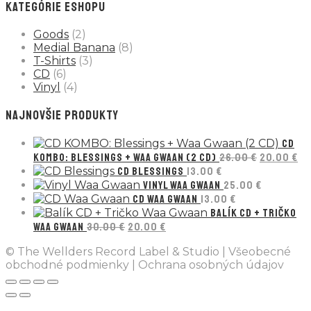
KATEGÓRIE ESHOPU
Goods
(2)
Medial Banana
(8)
T-Shirts
(3)
CD
(6)
Vinyl
(4)
NAJNOVŠIE PRODUKTY
CD
Pôvodná
Ak
KOMBO: BLESSINGS + WAA GWAAN (2 CD)
26.00
€
20.00
€
cena
ce
CD BLESSINGS
13.00
€
bola:
je:
VINYL WAA GWAAN
25.00
€
26.00 €.
20
CD WAA GWAAN
13.00
€
BALÍK CD + TRIČKO
Pôvodná
Aktuálna
WAA GWAAN
30.00
€
20.00
€
cena
cena
© The Wellders Record Label & Studio | Všeobecné
bola:
je:
obchodné podmienky | Ochrana osobných údajov
30.00 €.
20.00 €.