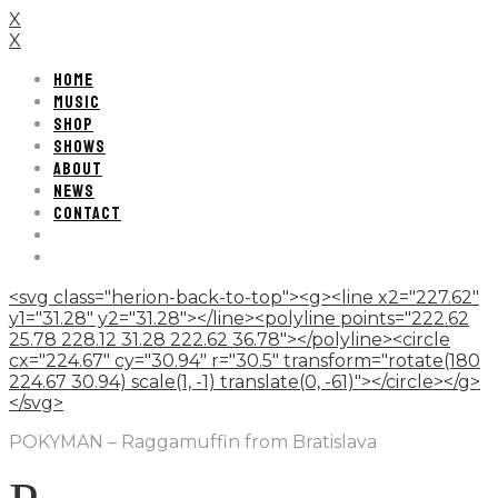
X
X
HOME
MUSIC
SHOP
SHOWS
ABOUT
NEWS
CONTACT
<svg class="herion-back-to-top"><g><line x2="227.62"
y1="31.28" y2="31.28"></line><polyline points="222.62
25.78 228.12 31.28 222.62 36.78"></polyline><circle
cx="224.67" cy="30.94" r="30.5" transform="rotate(180
224.67 30.94) scale(1, -1) translate(0, -61)"></circle></g>
</svg>
POKYMAN – Raggamuffin from Bratislava