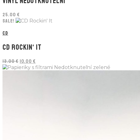
VINYL NEDOTKNUTEĽNÍ
25.00
€
SALE!
CD
CD ROCKIN‘ IT
Pôvodná
Aktuálna
13.00
€
10.00
€
cena
cena
bola:
je:
13.00 €.
10.00 €.